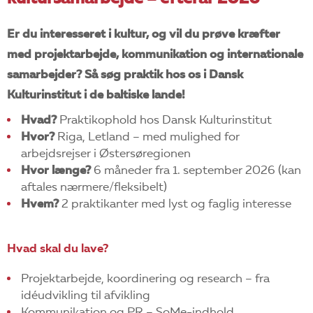
EN
Er du interesseret i kultur, og vil du prøve kræfter
med projektarbejde, kommunikation og internationale
samarbejder? Så søg praktik hos os i Dansk
Kulturinstitut i de baltiske lande!
Hvad?
Praktikophold hos Dansk Kulturinstitut
Hvor?
Riga, Letland – med mulighed for
arbejdsrejser i Østersøregionen
Hvor længe?
6 måneder fra 1. september 2026 (kan
aftales nærmere/fleksibelt)
Hvem?
2 praktikanter med lyst og faglig interesse
Hvad skal du lave?
Projektarbejde, koordinering og research – fra
idéudvikling til afvikling
Kommunikation og PR – SoMe-indhold,