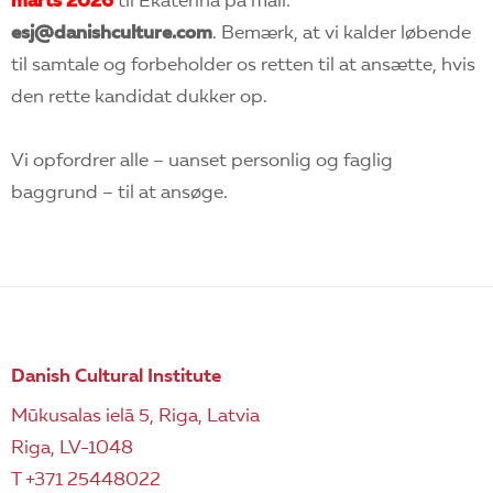
marts 2026
til Ekaterina på mail:
esj@danishculture.com
. Bemærk, at vi kalder løbende
til samtale og forbeholder os retten til at ansætte, hvis
den rette kandidat dukker op.
Vi opfordrer alle – uanset personlig og faglig
baggrund – til at ansøge.
Danish Cultural Institute
Mūkusalas ielā 5, Riga, Latvia
Riga, LV-1048
T +371 25448022