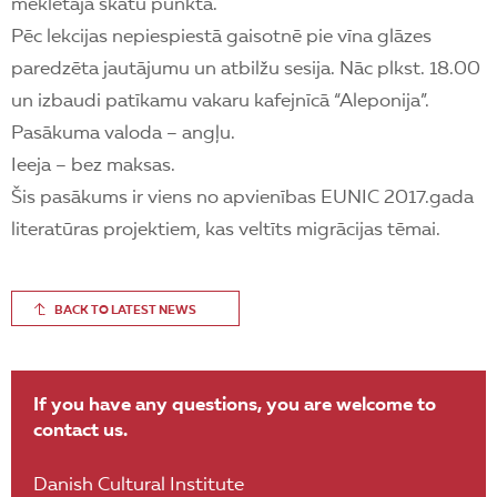
meklētāja skatu punkta.
Pēc lekcijas nepiespiestā gaisotnē pie vīna glāzes
paredzēta jautājumu un atbilžu sesija. Nāc plkst. 18.00
un izbaudi patīkamu vakaru kafejnīcā “Aleponija”.
Pasākuma valoda – angļu.
Ieeja – bez maksas.
Šis pasākums ir viens no apvienības EUNIC 2017.gada
literatūras projektiem, kas veltīts migrācijas tēmai.
BACK TO LATEST NEWS
If you have any questions, you are welcome to
contact us.
Danish Cultural Institute