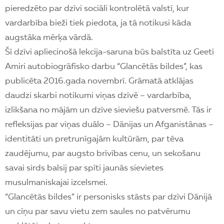
pieredzēto par dzīvi sociāli kontrolētā valstī, kur
vardarbība bieži tiek piedota, ja tā notikusi kāda
augstāka mērķa vārdā.
Šī dzīvi apliecinošā lekcija-saruna būs balstīta uz Geeti
Amiri autobiogrāfisko darbu “Glancētās bildes”, kas
publicēta 2016.gada novembrī. Grāmatā atklājas
daudzi skarbi notikumi viņas dzīvē – vardarbība,
izlikšana no mājām un dzīve sieviešu patversmē. Tās ir
refleksijas par viņas duālo – Dānijas un Afganistānas –
identitāti un pretrunīgajām kultūrām, par tēva
zaudējumu, par augsto brīvības cenu, un sekošanu
savai sirds balsij par spīti jaunās sievietes
musulmaniskajai izcelsmei.
“Glancētās bildes” ir personisks stāsts par dzīvi Dānijā
un cīņu par savu vietu zem saules no patvērumu