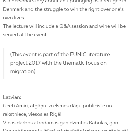
is a personal story about an upbringing as a refugee in
Denmark and the struggle to win the right over one’s
own lives
The lecture will include a Q&A session and wine will be
served at the event.
(This event is part of the EUNIC literature
project 2017 with the thematic focus on
migration)
Latvian:
Geeti Amiri, afgāņu izcelsmes dāņu publiciste un
rakstniece, viesosies Rīgā!
Viņas darbos atrodamas gan dzimtās Kabulas, gan