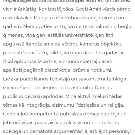
Kopenhāgenas kultūrai raksturīgās iezīmes, un tās bieži
vien ir ārkārtīgi kontrastējošas. Geeti Amiri vārds pirmo
reizi plašākai Dānijas sabiedrībai izskanēja pirms trim
gadiem. Neraugoties uz to, ka meitene nākusi no bēgļu
ģimenes, viņa gan iestājās universitātē, gan ātri
apguva žilbinoša smaida vērtību kameras objektīvu
piesaistīšanai. Taču, bilde, kā daudzkārt tas gadās, ir
tikai apburoša izkārtne, aiz kuras skatītāju acīm
apslēpti pagātnē piedzīvotie drūmie notikumi.
Līdz ar parādīšanos televīzijā un sava interneta bloga
izveidi, Geeti ātri ieguva atpazīstamību Dānijas
publisko debašu aprindās. Viņa aktīvi izcēlusi tādas
tēmas kā integrācija, dzimumu līdztiesība un reliģija.
Geeti ir ļoti kompetenta publiskās domas paudēja un
jebkurš viņas paustais viedoklis vienmēr ir balstīts
spēcīgā un pamatotā argumentācijā, atklājot personīgi