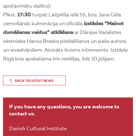
apstiprinātu dalību);
Plkst.
17:30
turpat Lāčplēša ielā 55, būs Jana Gēla
ciemošānās kulminācija un oficiāla
izstādes “Mainot
domāšanas veidus” atklāšana
ar Dānijas Karalistes
vēstnieka Hansa Braska piedalīšanos un paša autora
un ievadvārdiem. Aicināts ikviens interesents. Izstāde
Rīgā būs apskatāma trīs nedēļas, līdz 10.jūlijam.
BACK TO LATEST NEWS
If you have any questions, you are welcome to
contact us.
Danish Cultural Institute