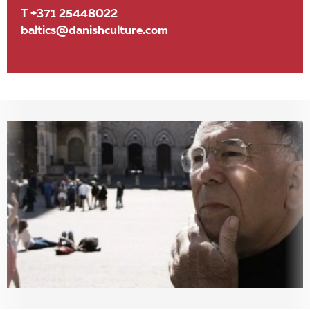
T +371 25448022
baltics@danishculture.com