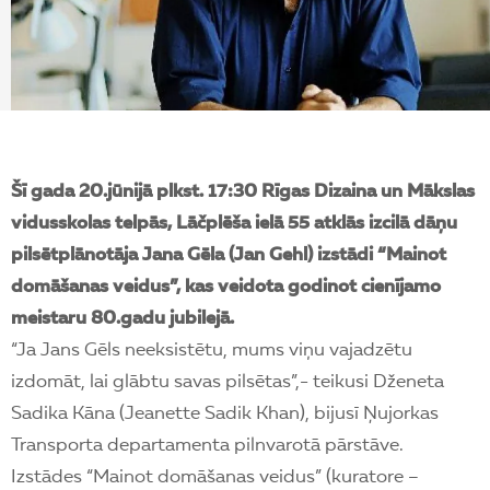
EN
Šī gada 20.jūnijā plkst. 17:30 Rīgas Dizaina un Mākslas
vidusskolas telpās, Lāčplēša ielā 55 atklās izcilā dāņu
pilsētplānotāja Jana Gēla (Jan Gehl) izstādi “Mainot
domāšanas veidus”, kas veidota godinot cienījamo
meistaru 80.gadu jubilejā.
“Ja Jans Gēls neeksistētu, mums viņu vajadzētu
izdomāt, lai glābtu savas pilsētas”,- teikusi Dženeta
Sadika Kāna (Jeanette Sadik Khan), bijusī Ņujorkas
Transporta departamenta pilnvarotā pārstāve.
Izstādes “Mainot domāšanas veidus” (kuratore –