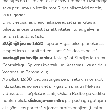
mainījies no tā, ko arhitekts ar savu komandu izstrādāja
savā pētījumā un ieteikumos Rīgas pilsētvidei toreiz,
2001.gadā?
Divu viesošanās dienu laikā paredzētas arī citas ar
pilsētplānošanu saistītas aktivitātes, kurās galvenā
perona būs Jans Gēls:
20.jūnijā jau no 13:30
kopā ar Rīgas pilsētplānošanas
ekspertiem un arhitektiem Jans Gēls dosies nelielā
pastaigā pa tuvējo centru
, izstaigājot Stacijas laukumu,
Centrāltirgu, Spīķeru kvartālu un Krastmalu, kā arī daļu
Vecrīgas un Barona ielu;
Ap plkst.
15:30
, pēc pastaigas pa pilsētu un nonākot
līdz izstādes norises vietai Rīgas Dizaina un Mākslas
vidusskolai, Lāčplēša ielā 55, Oskara Redberga vadībā
notiks neliela
diskusija-seminārs
par pastiagā gūtajām
atziņām, kas paredzēts jomas profesionaļiem (tikai ar