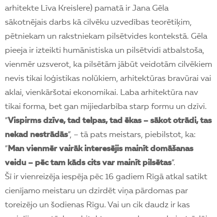
arhitekte Līva Kreislere) pamatā ir Jana Gēla
sākotnējais darbs kā cilvēku uzvedības teorētiķim,
pētniekam un rakstniekam pilsētvides kontekstā. Gēla
pieeja ir izteikti humānistiska un pilsētvidi atbalstoša,
vienmēr uzsverot, ka pilsētām jābūt veidotām cilvēkiem
nevis tikai loģistikas nolūkiem, arhitektūras bravūrai vai
aklai, vienkāršotai ekonomikai. Laba arhitektūra nav
tikai forma, bet gan mijiedarbība starp formu un dzīvi.
”
Vispirms dzīve, tad telpas, tad ēkas – sākot otrādi, tas
nekad nestrādās
”, – tā pats meistars, piebilstot, ka:
”
Man vienmēr vairāk interesējis mainīt domāšanas
veidu – pēc tam kāds cits var mainīt pilsētas
”.
Šī ir vienreizēja iespēja pēc 16 gadiem Rīgā atkal satikt
cienījamo meistaru un dzirdēt viņa pārdomas par
toreizējo un šodienas Rīgu. Vai un cik daudz ir kas