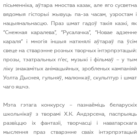
пiсьменнiка, аўтара мноства казак, але яго сусветна
вядомыя гiсторыi жывуць па-за часам, узростам i
нацыянальнасцю. Праз шмат гадоў такiя казкi, як
“Снежная каралева”, “Русалачка”, “Новае адзенне
караля” i многiя iншыя натхнялi аўтараў па ўсiм
свеце на стварэнне розных творчых iнтэрпрэтацый:
прозы, тэатральных п’ес, музыкi i фiльмаў – у тым
лiку знакамiтых анiмацыйных, зробленых кампанiяй
Уолта Дыснея, гульняў, малюнкаў, скульптур i шмат
чаго яшчэ.
Мэта гэтага конкурсу – пазнаёмiць беларускiх
школьнiкаў з творамi Х.К. Андэрсена, паспрыяць
развiццю iх фантазii, творчасцi i наватарскага
мыслення праз стварэнне сваiх iнтэрпрэтацый