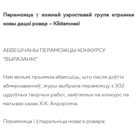
Пераможца
ў
кожнай узроставай групе атрымае
новы дацкi ровар –
Kildemoes
!
АБВЕШЧАНЫ ПЕРАМОЖЦЫ КОНКУРСУ
“ВЫРАЗАНКІ”
Нам вельмі прыемна абвесціць, што пасля доўгіх
абмеркаванняў, журы выбрала пераможцу з 302
цудоўных творчых работ, заяўленых на конкурс па
матывах казак Х.К. Андэрсена.
Пераможца і ўладальніца новага ровара: