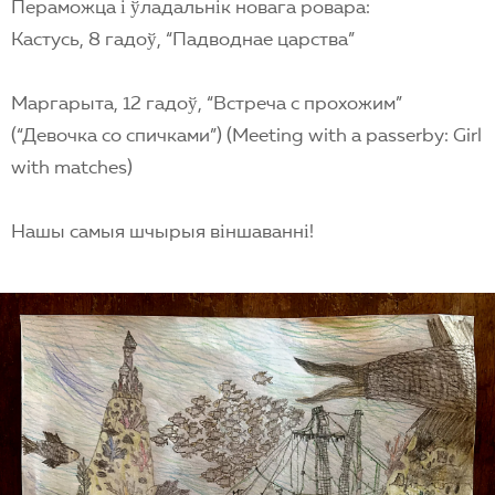
Пераможца і ўладальнік новага ровара:
Кастусь, 8 гадоў, “Падводнае царства”
Маргарыта, 12 гадоў, “Встреча с прохожим”
(“Девочка со спичками”) (Meeting with a passerby: Girl
with matches)
Нашы самыя шчырыя віншаванні!