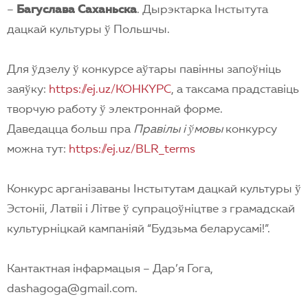
–
Багуслава Саханьска
. Дырэктарка Iнстытута
дацкай культуры ў Польшчы.
Для ўдзелу ў конкурсе аўтары павiнны запоўнiць
заяўку:
https://ej.uz/KOHKYPC
, а таксама прадставiць
творчую работу ў электроннай форме.
Даведацца больш пра
Пр
а
вiлы i ўмовы
конкурсу
можна тут:
https://ej.uz/BLR_terms
Конкурс арганiзаваны Iнстытутам дацкай культуры ў
Эстонii, Латвii i Лiтве ў супрацоўнiцтве з грамадскай
культурнiцкай кампанiяй “Будзьма беларусамi!”.
Кантактная iнфармацыя – Дар’я Гога,
dashagoga@gmail.com.