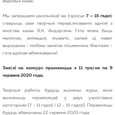
вядомых казак.
Мы запрашаем школьнiкаў ва ўзросце
7 – 15 гадоў
стварыць свае творчыя пераасэнсаваннi адной з
мноства казак Х.К. Андэрсена. Гэта можа быць
малюнак, анiмацыя, жывапiс, калаж цi нават
выразанка – любiмы занятак пiсьменнiка. Фантазiя –
гэта адзiнае абмежаванне!
Заяўкi на конкурс прымаюцца з 11 траўня па 9
чэрвеня 2020 года.
Творчыя работы будуць ацэнены журы, якое
вызначыць пераможцаў у двух узроставых
катэгорыях (7 – 11 гадоў i 12 – 15 гадоў). Пераможцы
будуць абвешчаны 22 чэрвеня 2020 года.