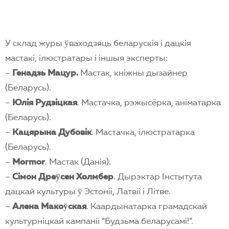
У склад журы ўваходзяць беларускiя i дацкiя
мастакi, iлюстратары i iншыя эксперты:
–
Генадзь Мацур.
Мастак, кнiжны дызайнер
(Беларусь).
–
Юлiя Рудзiцкая
. Мастачка, рэжысёрка, анiматарка
(Беларусь).
–
Кацярына Дубовiк
. Мастачка, iлюстратарка
(Беларусь).
–
Mormor
. Мастак (Данiя).
–
Сiмон Дреўсен Холмбер
. Дырэктар Iнстытута
дацкай культуры ў Эстонii, Латвii i Лiтве.
–
Алена Макоўская
. Каардынатарка грамадскай
культурнiцкай кампанii “Будзьма беларусамi!”.