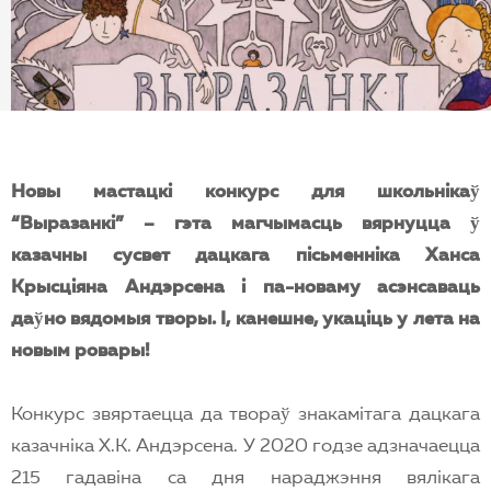
EN
Новы мастацкi конкурс для школьнiкаў
“Выразанкi” – гэта магчымасць вярнуцца ў
казачны сусвет дацкага пiсьменнiка
Ханса
Крысцiяна Андэрсена i па-новаму асэнсаваць
даўно вядомыя творы. I, канешне, укацiць
у лета на
новым ровары!
Конкурс звяртаецца да твораў знакамiтага дацкага
казачнiка Х.К. Андэрсена. У 2020 годзе адзначаецца
215 гадавiна са дня нараджэння вялiкага